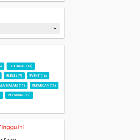
4)
TUTORIAL
(14)
ELEGI
(17)
EVENT
(16)
ALA MALAM
(11)
KEKANCAN
(10)
)
PLESIRAN
(10)
Minggu Ini