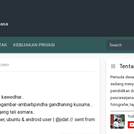
iasa
TAK
KEBIJAKAN PRIVASI
Tenta
5/2013
Pemuda desa
sedang menye
pendidikan da
 kawedhar...
pascasarjana
 angambar-ambarbpindha gandhaning kusuma...
fotografer, t
ng tali asmara...
, ubuntu & android user | @jidat // sent from