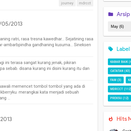
journey
mdrcct
Arsip
4/05/2013
ning ratri, rasa tresna kawedhar... Sejatining rasa
r-ambarbpindha gandhaning kusuma... Sineksen
Label
KABAR BAIK
(
gi ini terasa sangat kurang jenak, pikiran
a sebab. disana kurang ini disini kurang itu dan
CATATAN
(43)
FAM
(3)
K
uawali memencet tombol tombol yang ada di
MDRCCT
(112
ckberryku. merangkai kata menjadi sebuah
yang …
PREKSU
(12)
Hits 
/2013