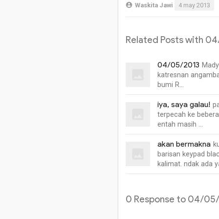
Waskita Jawi
4 may 2013
Related Posts with 0
04/05/2013
Madya
katresnan angamba
bumi R…
iya, saya galau!
pa
terpecah ke beberap
entah masih …
akan bermakna
k
barisan keypad bla
kalimat. ndak ada 
0 Response to 04/05