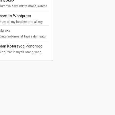
ta Bokep
lumnya saya minta maaf, karena
anku kali ini agak saru, tapi ini
alaman saya mengenal dunia
gspot to Wordpress
 Pertama kali kenal internet w...
um all my brother and all my
re you today? pine pine ajah
ibraka
ya disini cuma mau berbagi
...
inta Indonesia! Tapi salah satu
nginanku telah menjauh dariku.
esalanku mulai menghauntuiku.
 dan Kotareyog Ponorogo
askibraka adalah singkatan d...
log! Yah banyak orang yang
m tau apa itu blog. Buat apa
log? Untung apa dari blog?
s di warnet menthirik tapi ora
..