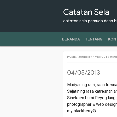
Catatan Sela
catatan sela pemuda desa b
BERANDA
TENTANG
KON
HOME
/
JOURNEY
/
MDRCCT
/
04/0
04/05/2013
Madyaning ratri, rasa tresna
Sejatining rasa katresnan
Sineksen bumi Reyog langge
photographer & web designer
my blackberry®