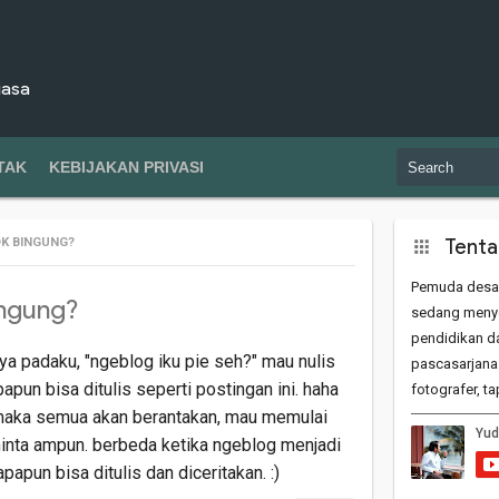
iasa
TAK
KEBIJAKAN PRIVASI
Tenta
OK BINGUNG?
Pemuda desa
ingung?
sedang menye
pendidikan da
a padaku, "ngeblog iku pie seh?" mau nulis
pascasarjana
apun bisa ditulis seperti postingan ini. haha
fotografer, t
 maka semua akan berantakan, mau memulai
 minta ampun. berbeda ketika ngeblog menjadi
apun bisa ditulis dan diceritakan. :)