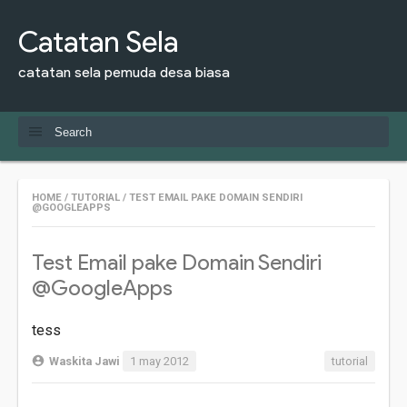
Catatan Sela
catatan sela pemuda desa biasa
HOME
/
TUTORIAL
/
TEST EMAIL PAKE DOMAIN SENDIRI
@GOOGLEAPPS
Test Email pake Domain Sendiri
@GoogleApps
tess
Waskita Jawi
1 may 2012
tutorial