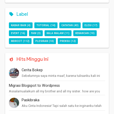
Label
KABAR BAIK
(4)
TUTORIAL
(14)
CATATAN
(43)
ELEGI
(17)
EVENT
(16)
FAM
(3)
KALA MALAM
(11)
KEKANCAN
(10)
MDRCCT
(112)
PLESIRAN
(10)
PREKSU
(12)
Hits Minggu Ini
Cerita Bokep
Sebelumnya saya minta maaf, karena tulisanku kali ini
agak saru, tapi ini pengalaman saya mengenal dunia
maya! Pertama kali kenal internet w...
Migrasi Blogspot to Wordpress
Assalamualaikum all my brother and all my sister.. how are you
today? pine pine ajah kand? Yah saya disini cuma mau berbagi
Paskibraka
cerita. setelah ...
Aku Cinta Indonesia! Tapi salah satu ke inginanku telah
menjauh dariku. Penyesalanku mulai menghauntuiku. X-(