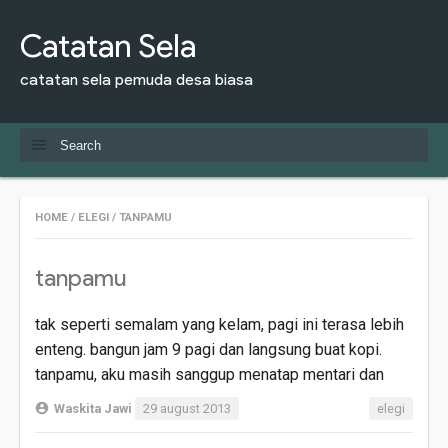
Catatan Sela
catatan sela pemuda desa biasa
HOME
/
ELEGI
/
TANPAMU
tanpamu
tak seperti semalam yang kelam, pagi ini terasa lebih
enteng. bangun jam 9 pagi dan langsung buat kopi.
tanpamu, aku masih sanggup menatap mentari dan
Waskita Jawi
29 august 2013
elegi