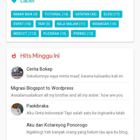
Label
KABAR BAIK
(4)
TUTORIAL
(14)
CATATAN
(43)
ELEGI
(17)
EVENT
(16)
FAM
(3)
KALA MALAM
(11)
KEKANCAN
(10)
MDRCCT
(112)
PLESIRAN
(10)
PREKSU
(12)
Hits Minggu Ini
Cerita Bokep
Sebelumnya saya minta maaf, karena tulisanku kali ini
agak saru, tapi ini pengalaman saya mengenal dunia
maya! Pertama kali kenal internet w...
Migrasi Blogspot to Wordpress
Assalamualaikum all my brother and all my sister.. how are you
today? pine pine ajah kand? Yah saya disini cuma mau berbagi
Paskibraka
cerita. setelah ...
Aku Cinta Indonesia! Tapi salah satu ke inginanku telah
menjauh dariku. Penyesalanku mulai menghauntuiku. X-(
Paskibraka adalah singkatan d...
Aku dan Kotareyog Ponorogo
Ngeblog! Yah banyak orang yang belum tau apa itu blog.
Buat apa ngeblog? Untung apa dari blog? "nulis di