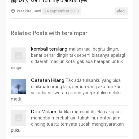
@jidat // sent from my blackberry®
Waskita Jawi
24 september 2013
elegi
Related Posts with tersimpar
kembali terulang
malam tadi begitu dingin,
benar benar dingin tak seperti biasanya apalagi
didaerah madiun kota, gak ada harapan untuk
dingin …
Catatan Hilang
Tak ada tulisanku yang bisa
dinikmati orang lain, semua yang aku tuliskan
sekadar seliweran pikiran yang kutulis melalui
medi…
Doa Malam
ketika raga sudah lelah akupun
mencoba merebahkan tubuh ini. nonton jam
dinding tua itu ternyata sudah mengisyaratkan
pukul…