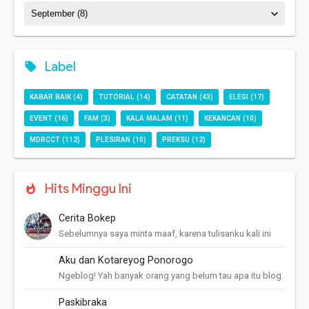
Label
KABAR BAIK
(4)
TUTORIAL
(14)
CATATAN
(43)
ELEGI
(17)
EVENT
(16)
FAM
(3)
KALA MALAM
(11)
KEKANCAN
(10)
MDRCCT
(112)
PLESIRAN
(10)
PREKSU
(12)
Hits Minggu Ini
Cerita Bokep
Sebelumnya saya minta maaf, karena tulisanku kali ini
agak saru, tapi ini pengalaman saya mengenal dunia
maya! Pertama kali kenal internet w...
Aku dan Kotareyog Ponorogo
Ngeblog! Yah banyak orang yang belum tau apa itu blog.
Buat apa ngeblog? Untung apa dari blog? "nulis di
warnet menthirik tapi ora oleh...
Paskibraka