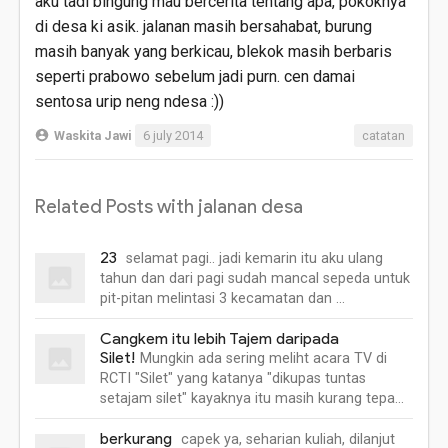
aku tadi bingung mau bercerita tentang apa, pokoknya
di desa ki asik. jalanan masih bersahabat, burung
masih banyak yang berkicau, blekok masih berbaris
seperti prabowo sebelum jadi purn. cen damai
sentosa urip neng ndesa :))
Waskita Jawi
6 july 2014
catatan
Related Posts with jalanan desa
23
selamat pagi.. jadi kemarin itu aku ulang
tahun dan dari pagi sudah mancal sepeda untuk
pit-pitan melintasi 3 kecamatan dan …
Cangkem itu lebih Tajem daripada
Silet!
Mungkin ada sering meliht acara TV di
RCTI "Silet" yang katanya "dikupas tuntas
setajam silet" kayaknya itu masih kurang tepa…
berkurang
capek ya, seharian kuliah, dilanjut