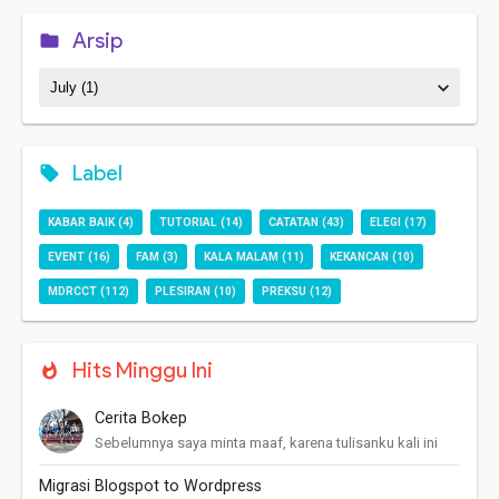
Arsip
Label
KABAR BAIK
(4)
TUTORIAL
(14)
CATATAN
(43)
ELEGI
(17)
EVENT
(16)
FAM
(3)
KALA MALAM
(11)
KEKANCAN
(10)
MDRCCT
(112)
PLESIRAN
(10)
PREKSU
(12)
Hits Minggu Ini
Cerita Bokep
Sebelumnya saya minta maaf, karena tulisanku kali ini
agak saru, tapi ini pengalaman saya mengenal dunia
maya! Pertama kali kenal internet w...
Migrasi Blogspot to Wordpress